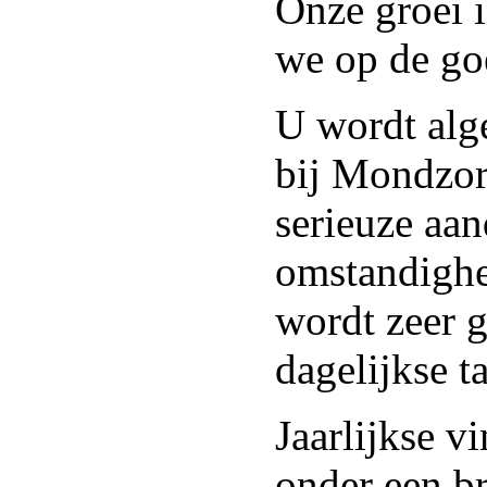
Onze groei i
we op de go
U wordt alg
bij Mondzor
serieuze aan
omstandigh
wordt zeer 
dagelijkse 
Jaarlijkse v
onder een br